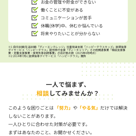
お金の管理や貯金ができない
働くことに不安がある
コミュニケーションが苦手
休職(休学)中、休むか悩んでいる
将来やりたいことが分からない
※1 自立訓練(生活訓練)「ディーエンカレッジ」児童発達支援「ハッピーテラスキッズ」放課後等
デイサービス「ハッピーテラス」就労移行支援「ディーキャリア」その他関連事業「相談支援事
業・定着支援事業・保育所等訪問事業」の合計拠点数（2025年4月時点）
※2 2014年7月に放課後等デイサービス「ハッピーテラス」開所
一人で悩まず、
相談
してみませんか？
このような困りごとは
「努力」
や
「やる気」
だけでは解決
しないことがあります。
一人ひとりに合わせた対策が必要です。
まずはあなたのこと、お聞かせください。