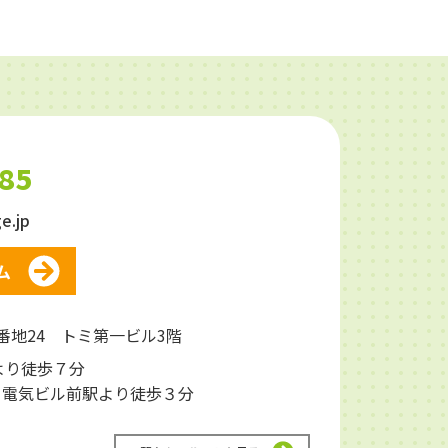
085
e.jp
ム
番地24 トミ第一ビル3階
より徒歩７分
 電気ビル前駅より徒歩３分