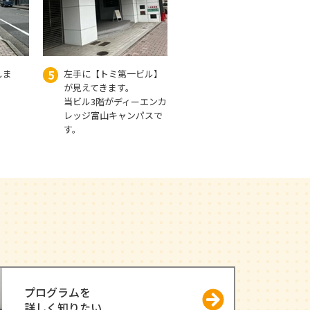
5
しま
左手に【トミ第一ビル】
が見えてきます。
当ビル3階がディーエンカ
レッジ富山キャンパスで
す。
プログラムを
詳しく知りたい