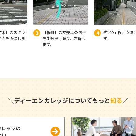
3
4
前東】のスクラ
【桜町】の交差点の信号
約160ｍ程、直進
差点を直進しま
を半分だけ渡り、左折し
す。
ます。
＼
ディーエンカレッジについて
もっと
知る
／
カレッジの
たい