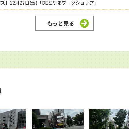
】12月27日(金)「DEとやまワークショップ」
もっと見る
順