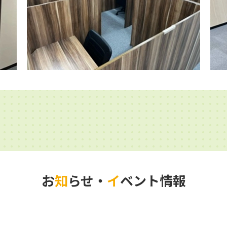
お
知
らせ・
イ
ベント情報