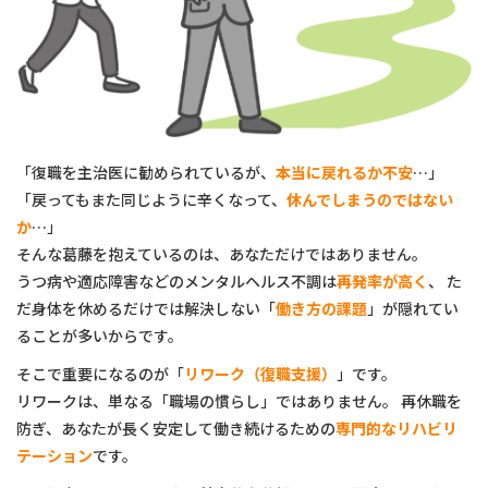
「復職を主治医に勧められているが、
本当に戻れるか不安
…」
「戻ってもまた同じように辛くなって、
休んでしまうのではない
か
…」
そんな葛藤を抱えているのは、あなただけではありません。
うつ病や適応障害などのメンタルヘルス不調は
再発率が高く
、
た
だ身体を休めるだけでは解決しない「
働き方の課題
」が隠れてい
ることが多いからです。
そこで重要になるのが「
リワーク（復職支援）
」です。
リワークは、単なる「職場の慣らし」ではありません。
再休職を
防ぎ、あなたが長く安定して働き続けるための
専門的なリハビリ
テーション
です。