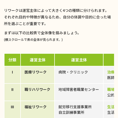
リワークは運営主体によって大きく4つの種類に分けられます。
それぞれ目的や特徴が異なるため、自分の体調や目的に合った場
所を選ぶことが重要です。
まずは以下の比較表で全体像を掴みましょう。
(横スクロールで表の全体が見られます。)
分類
運営主体
運営主体
I
医療リワーク
病院・クリニック
治療
医師
II
職リハリワーク
地域障害者職業センター
職場
公的
III
福祉リワーク
就労移行支援事業所
生活
自立訓練事業所
生活