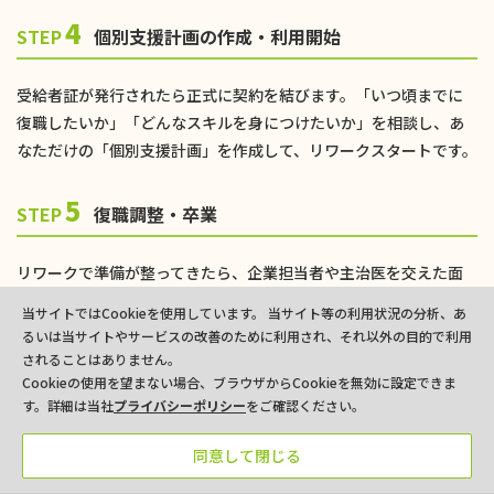
4
STEP
個別支援計画の作成・利用開始
受給者証が発行されたら正式に契約を結びます。「いつ頃までに
復職したいか」「どんなスキルを身につけたいか」を相談し、あ
なただけの「個別支援計画」を作成して、リワークスタートです。
5
STEP
復職調整・卒業
リワークで準備が整ってきたら、企業担当者や主治医を交えた面
談（リワーク面談）をおこないます。 勤務条件や配慮事項を調整
当サイトではCookieを使用しています。 当サイト等の利用状況の分析、あ
し、試し出勤などを経て、晴れて復職（卒業）となります。
るいは当サイトやサービスの改善のために利用され、それ以外の目的で利用
されることはありません。
Cookieの使用を望まない場合、ブラウザからCookieを無効に設定できま
す。詳細は当社
プライバシーポリシー
をご確認ください。
失敗しないリワーク施設の選び方
同意して閉じる
3つのコツ
パンフレット
事業所一覧
お問い合わせ
お電話