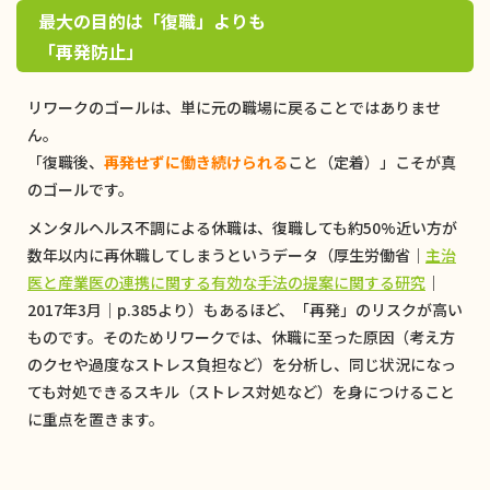
最大の目的は「復職」よりも
「再発防止」
リワークのゴールは、単に元の職場に戻ることではありませ
ん。
「復職後、
再発せずに働き続けられる
こと（定着）」こそが真
のゴールです。
メンタルヘルス不調による休職は、復職しても約50%近い方が
数年以内に再休職してしまうというデータ（厚生労働省｜
主治
医と産業医の連携に関する有効な手法の提案に関する研究
｜
2017年3月｜p.385より）もあるほど、「再発」のリスクが高い
ものです。そのためリワークでは、休職に至った原因（考え方
のクセや過度なストレス負担など）を分析し、同じ状況になっ
ても対処できるスキル（ストレス対処など）を身につけること
に重点を置きます。