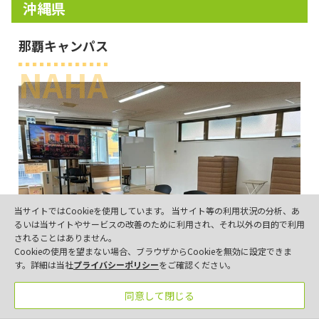
沖縄県
那覇キャンパス
NAHA
当サイトではCookieを使用しています。 当サイト等の利用状況の分析、あ
るいは当サイトやサービスの改善のために利用され、それ以外の目的で利用
されることはありません。
Cookieの使用を望まない場合、ブラウザからCookieを無効に設定できま
す。詳細は当社
プライバシーポリシー
をご確認ください。
同意して閉じる
パンフレット
事業所一覧
お問い合わせ
お電話
098-996-9471