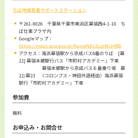
ちば地域若者サポートステーション
〒261-0026 千葉県千葉市美浜区幕張西4-1-10 ち
ば仕事プラザ内
Googleマップ：
https://maps.app.goo.gl/KpzwNXz2LxzMLHf88
アクセス：海浜幕張駅から京成バス6番のりば [幕
22] 幕張本郷駅行バス「市町村アカデミー」下車
幕張本郷駅から京成バス６番乗り場 幕
22/幕23 〈コロンブス・神田外語経由〉海浜幕張
駅行「市町村アカデミー」下車
参加費
無料
お申込み・お問合せ