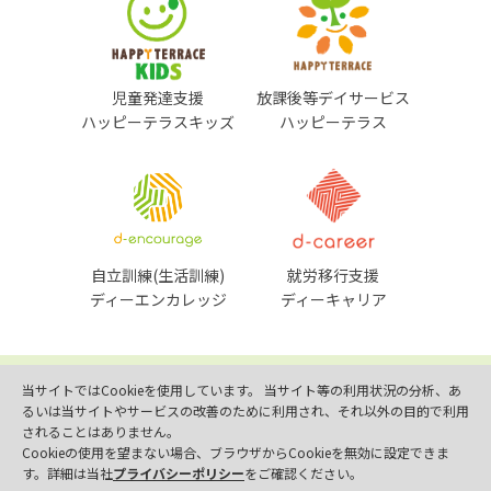
児童発達支援
放課後等デイサービス
ハッピーテラスキッズ
ハッピーテラス
自立訓練(生活訓練)
就労移行支援
ディーエンカレッジ
ディーキャリア
プライバシーポリシー
当サイトではCookieを使用しています。 当サイト等の利用状況の分析、あ
© DECOBOCO BASE Co.,Ltd.
るいは当サイトやサービスの改善のために利用され、それ以外の目的で利用
されることはありません。
This site is protected by reCAPTCHA
and the Google
Privacy Policy
Cookieの使用を望まない場合、ブラウザからCookieを無効に設定できま
and
Terms of Service
apply.
す。詳細は当社
プライバシーポリシー
をご確認ください。