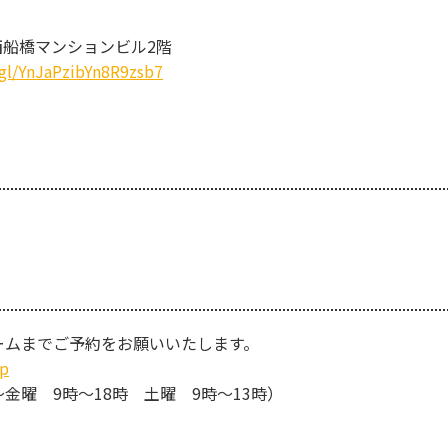
6 西船橋マンションビル2階
.gl/YnJaPzibYn8R9zsb7
ォームまでご予約をお願いいたします。
jp
金曜 9時～18時 土曜 9時～13時）